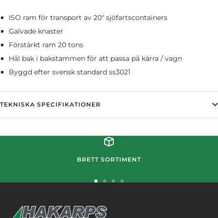
ISO ram för transport av 20" sjöfartscontainers
Galvade knaster
Förstärkt ram 20 tons
Hål bak i bakstammen för att passa på kärra / vagn
Byggd efter svensk standard ss3021
TEKNISKA SPECIFIKATIONER
BRETT SORTIMENT
Gå
Gå
Gå
Gå
till
till
till
till
bild
bild
bild
bild