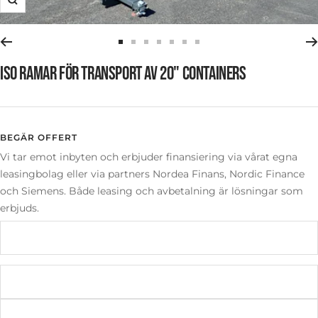
Zooma
in
Gå
Gå
Gå
Gå
Gå
Gå
Gå
till
till
till
till
till
till
till
ISO RAMAR FÖR TRANSPORT AV 20" CONTAINERS
bild
bild
bild
bild
bild
bild
bild
1
2
3
4
5
6
7
BEGÄR OFFERT
Vi tar emot inbyten och erbjuder finansiering via vårat egna
leasingbolag eller via partners Nordea Finans, Nordic Finance
och Siemens. Både leasing och avbetalning är lösningar som
erbjuds.