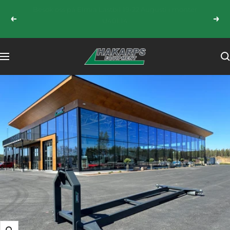
Hoppa
Besök oss på Load Up North 27-29 Augusti i monter
till
Föregående
Näst
3000
innehållet
HAKARPS
Navigering
EQUIPMENT