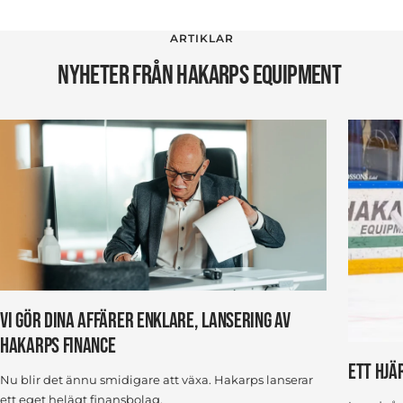
ARTIKLAR
NYHETER FRÅN HAKARPS EQUIPMENT
VI GÖR DINA AFFÄRER ENKLARE, LANSERING AV
HAKARPS FINANCE
ETT HJÄ
Nu blir det ännu smidigare att växa. Hakarps lanserar
ett eget helägt finansbolag.