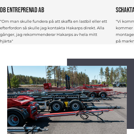
DB ENTREPRENAD AB
SCHAKT
"Om man skulle fundera på att skaffa en lastbil eller ett
"Vi komm
efterfordon så skulle jag kontakta Hakarps direkt. Alla
kommer ä
gånger, jag rekommenderar Hakarps av hela mitt
montagea
hjärta"
på markn