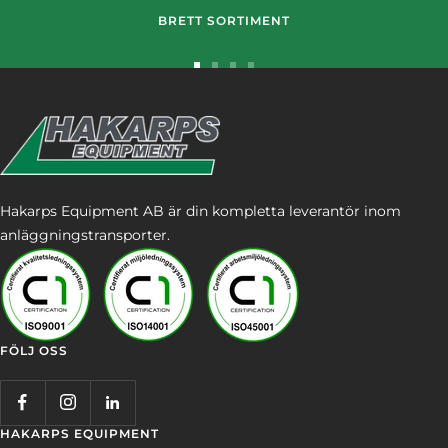
BRETT SORTIMENT
Gå
Gå
Gå
Gå
till
till
till
till
bild
bild
bild
bild
1
2
3
4
Hakarps Equipment AB är din kompletta leverantör inom
anläggningstransporter.
FÖLJ OSS
HAKARPS EQUIPMENT