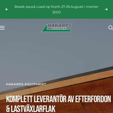
Hoppa
Besök oss på Load Up North 27-29 Augusti i monter
till
Föregående
Näst
3000
innehållet
HAKARPS
Navigering
EQUIPMENT
HAKARPS EQUIPMENT
KOMPLETT LEVERANTÖR AV EFTERFORDON
& LASTVÄXLARFLAK