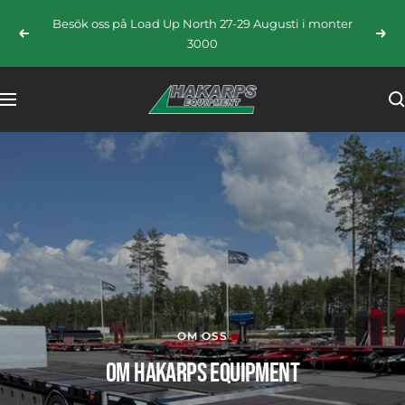
Hoppa
Besök oss på Load Up North 27-29 Augusti i monter
till
Föregående
Näst
3000
innehållet
HAKARPS
Navigering
EQUIPMENT
OM OSS
OM HAKARPS EQUIPMENT