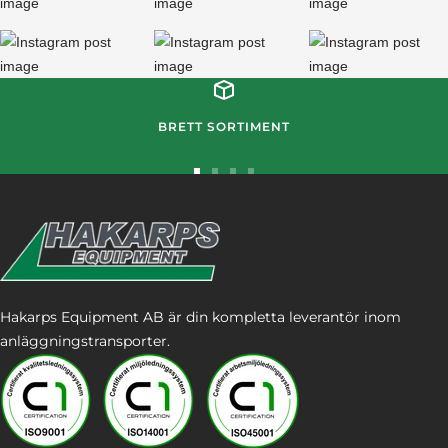
BRETT SORTIMENT
Gå
Gå
Gå
Gå
till
till
till
till
bild
bild
bild
bild
1
2
3
4
Hakarps Equipment AB är din kompletta leverantör inom
anläggningstransporter.