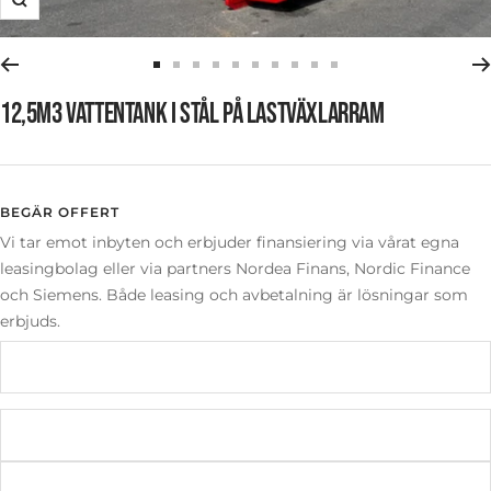
Zooma
in
Gå
Gå
Gå
Gå
Gå
Gå
Gå
Gå
Gå
Gå
till
till
till
till
till
till
till
till
till
till
12,5M3 VATTENTANK I STÅL PÅ LASTVÄXLARRAM
bild
bild
bild
bild
bild
bild
bild
bild
bild
bild
1
2
3
4
5
6
7
8
9
10
BEGÄR OFFERT
Vi tar emot inbyten och erbjuder finansiering via vårat egna
leasingbolag eller via partners Nordea Finans, Nordic Finance
och Siemens. Både leasing och avbetalning är lösningar som
erbjuds.