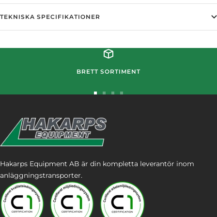
TEKNISKA SPECIFIKATIONER
BRETT SORTIMENT
Gå
Gå
Gå
Gå
till
till
till
till
bild
bild
bild
bild
1
2
3
4
Hakarps Equipment AB är din kompletta leverantör inom
anläggningstransporter.