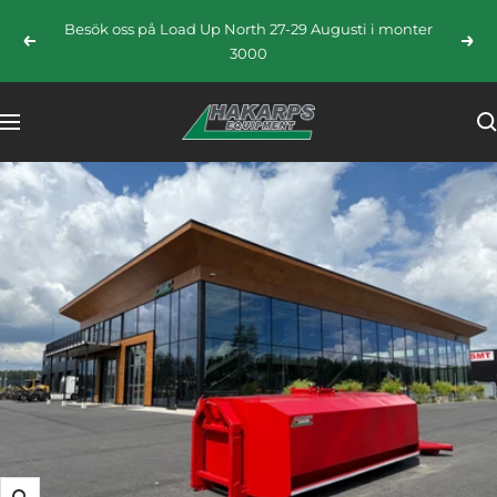
Hoppa
Besök oss på Load Up North 27-29 Augusti i monter
till
Föregående
Näst
3000
innehållet
HAKARPS
Navigering
EQUIPMENT